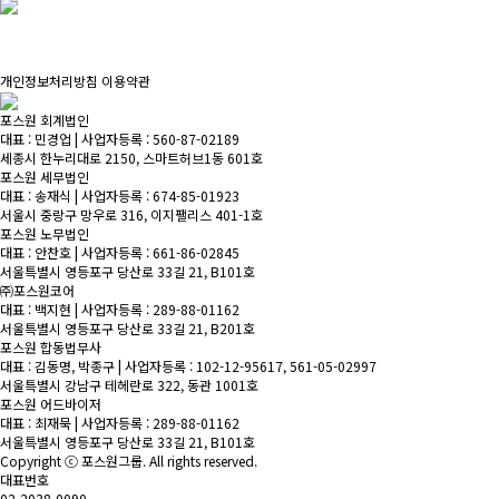
개인정보처리방침
이용약관
포스원 회계법인
대표 : 민경업 | 사업자등록 : 560-87-02189
세종시 한누리대로 2150, 스마트허브1동 601호
포스원 세무법인
대표 : 송재식 | 사업자등록 : 674-85-01923
서울시 중랑구 망우로 316, 이지팰리스 401-1호
포스원 노무법인
대표 : 안찬호 | 사업자등록 : 661-86-02845
서울특별시 영등포구 당산로 33길 21, B101호
㈜포스원코어
대표 : 백지현 | 사업자등록 : 289-88-01162
서울특별시 영등포구 당산로 33길 21, B201호
포스원 합동법무사
대표 : 김동명, 박종구 | 사업자등록 : 102-12-95617, 561-05-02997
서울특별시 강남구 테헤란로 322, 동관 1001호
포스원 어드바이저
대표 : 최재묵 | 사업자등록 : 289-88-01162
서울특별시 영등포구 당산로 33길 21, B101호
Copyright ⓒ
포스원그룹
. All rights reserved.
대표번호
02-2038-0090